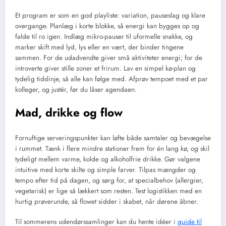
Et program er som en god playliste: variation, pauseslag og klare
overgange. Planlæg i korte blokke, så energi kan bygges op og
falde til ro igen. Indlæg mikro-pauser til uformelle snakke, og
marker skift med lyd, lys eller en vært, der binder tingene
sammen. For de udadvendte giver små aktiviteter energi; for de
introverte giver stille zoner et frirum. Lav en simpel kø-plan og
tydelig tidslinje, så alle kan følge med. Afprøv tempoet med et par
kolleger, og justér, før du låser agendaen.
Mad, drikke og flow
Fornuftige serveringspunkter kan løfte både samtaler og bevægelse
i rummet. Tænk i flere mindre stationer frem for én lang kø, og skil
tydeligt mellem varme, kolde og alkoholfrie drikke. Gør valgene
intuitive med korte skilte og simple farver. Tilpas mængder og
tempo efter tid på dagen, og sørg for, at specialbehov (allergier,
vegetarisk) er lige så lækkert som resten. Test logistikken med en
hurtig prøverunde, så flowet sidder i skabet, når dørene åbner.
Til sommerens udendørssamlinger kan du hente idéer i
guide til