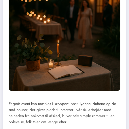
Et godt event kan mærkes i kroppen: lyset, lydene, duftene og de
små pauser, der giver plads til nærvær. Når du arbejder med
helheden fra ankomst til afsked, bliver selv simple rammer til en
oplevelse, folk taler om længe efter.