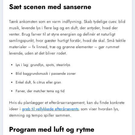
Sæt scenen med sanserne
Tænk ankomsten som en varm indflyvning. Skab tydelige cues: blid
musik, levende lys i flere lag og en duft, der antyder, hvad der
venter. Brug farver til at styre energien og definér et naturligt
samlingspunkt, hvor gæster hurtigt forstår, hvad de skal. Små taktile
materialer – fx linned, træ og grønne elementer – gør rummet
levende, uden at det bliver rodet.
Lys i lag: grundlys, spots, stearinlys
Blid baggrundsmusik i passende zoner
Enkel duft, fx citrus eller gran
Farver, der matcher tema og tid
Hvis du planlægger et efterårsarrangement, kan du finde konkrete
ideer i
greb til vellykkede efterårsevents
, som viser hvordan lys,
stemning og tempo spiller sammen.
Program med luft og rytme