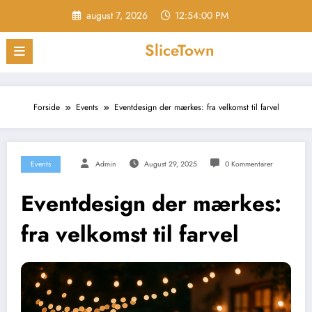
Videre
august 7, 2026
12:54:00 PM
til
indhold
SliceTown
Forside
Events
Eventdesign der mærkes: fra velkomst til farvel
Events
Admin
August 29, 2025
0 Kommentarer
Eventdesign der mærkes:
fra velkomst til farvel