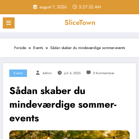
Videre
august 7, 2026
5:27:33 AM
til
indhold
SliceTown
Forside
Events
Sådan skaber du mindeværdige sommer-events
Events
Admin
Juli 4, 2025
0 Kommentarer
Sådan skaber du
mindeværdige sommer-
events