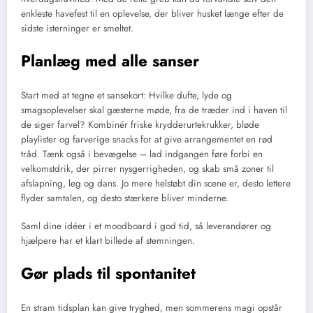
enkleste havefest til en oplevelse, der bliver husket længe efter de
sidste isterninger er smeltet.
Planlæg med alle sanser
Start med at tegne et sansekort: Hvilke dufte, lyde og
smagsoplevelser skal gæsterne møde, fra de træder ind i haven til
de siger farvel? Kombinér friske krydderurtekrukker, bløde
playlister og farverige snacks for at give arrangementet en rød
tråd. Tænk også i bevægelse – lad indgangen føre forbi en
velkomstdrik, der pirrer nysgerrigheden, og skab små zoner til
afslapning, leg og dans. Jo mere helstøbt din scene er, desto lettere
flyder samtalen, og desto stærkere bliver minderne.
Saml dine idéer i et moodboard i god tid, så leverandører og
hjælpere har et klart billede af stemningen.
Gør plads til spontanitet
En stram tidsplan kan give tryghed, men sommerens magi opstår