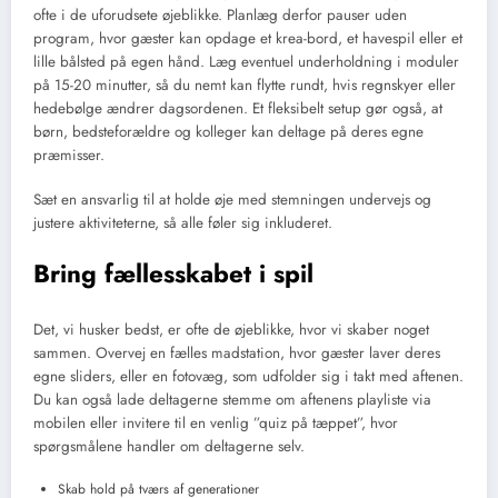
ofte i de uforudsete øjeblikke. Planlæg derfor pauser uden
program, hvor gæster kan opdage et krea-bord, et havespil eller et
lille bålsted på egen hånd. Læg eventuel underholdning i moduler
på 15-20 minutter, så du nemt kan flytte rundt, hvis regnskyer eller
hedebølge ændrer dagsordenen. Et fleksibelt setup gør også, at
børn, bedsteforældre og kolleger kan deltage på deres egne
præmisser.
Sæt en ansvarlig til at holde øje med stemningen undervejs og
justere aktiviteterne, så alle føler sig inkluderet.
Bring fællesskabet i spil
Det, vi husker bedst, er ofte de øjeblikke, hvor vi skaber noget
sammen. Overvej en fælles madstation, hvor gæster laver deres
egne sliders, eller en fotovæg, som udfolder sig i takt med aftenen.
Du kan også lade deltagerne stemme om aftenens playliste via
mobilen eller invitere til en venlig ”quiz på tæppet”, hvor
spørgsmålene handler om deltagerne selv.
Skab hold på tværs af generationer