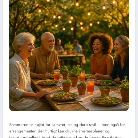
Sommeren er højtid for samvær, sol og store smil – men også for
arrangementer, der hurtigt kan drukne i varmeplaner og
hverdagstravlhed. Med de rette greb kan du forvandle selv den