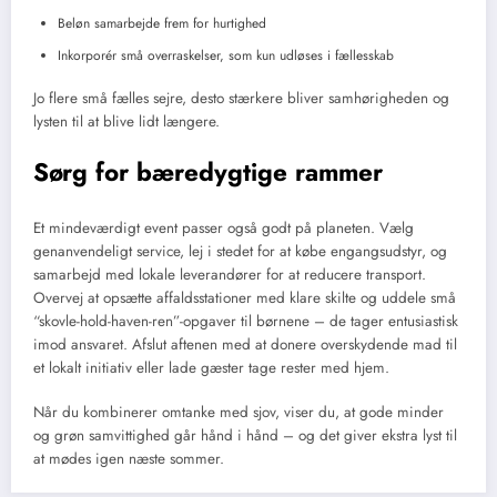
Beløn samarbejde frem for hurtighed
Inkorporér små overraskelser, som kun udløses i fællesskab
Jo flere små fælles sejre, desto stærkere bliver samhørigheden og
lysten til at blive lidt længere.
Sørg for bæredygtige rammer
Et mindeværdigt event passer også godt på planeten. Vælg
genanvendeligt service, lej i stedet for at købe engangsudstyr, og
samarbejd med lokale leverandører for at reducere transport.
Overvej at opsætte affaldsstationer med klare skilte og uddele små
“skovle-hold-haven-ren”-opgaver til børnene – de tager entusiastisk
imod ansvaret. Afslut aftenen med at donere overskydende mad til
et lokalt initiativ eller lade gæster tage rester med hjem.
Når du kombinerer omtanke med sjov, viser du, at gode minder
og grøn samvittighed går hånd i hånd – og det giver ekstra lyst til
at mødes igen næste sommer.